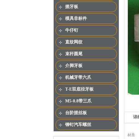
搓牙板
模具非标件
牛仔钉
直纹网纹
束杆圆尾
介脚牙板
机械牙带六爪
T-E双底径牙板
M5-0.8带三爪
台阶搓丝板
详
铆钉汽车螺丝
材质