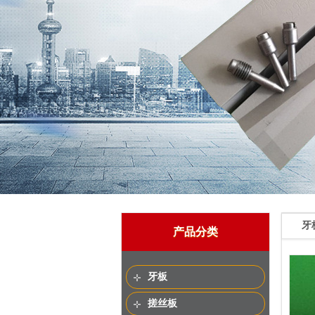
牙
产品分类
牙板
搓丝板