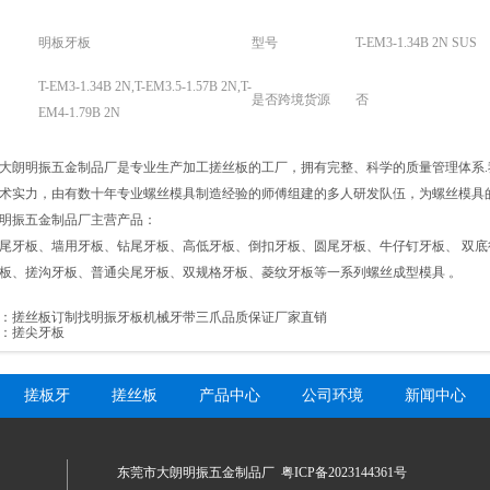
明板牙板
型号
T-EM3-1.34B 2N SUS
T-EM3-1.34B 2N,T-EM3.5-1.57B 2N,T-
是否跨境货源
否
EM4-1.79B 2N
大朗明振五金制品厂是专业生产加工搓丝板的工厂，拥有完整、科学的质量管理体系.
术实力，由有数十年专业螺丝模具制造经验的师傅组建的多人研发队伍，为螺丝模具
明振五金制品厂主营产品：
尾牙板、墙用牙板、钻尾牙板、高低牙板、倒扣牙板、圆尾牙板、牛仔钉牙板、 双底
板、搓沟牙板、普通尖尾牙板、双规格牙板、菱纹牙板等一系列螺丝成型模具 。
：
搓丝板订制找明振牙板机械牙带三爪品质保证厂家直销
：
搓尖牙板
搓板牙
搓丝板
产品中心
公司环境
新闻中心
东莞市大朗明振五金制品厂
粤ICP备2023144361号