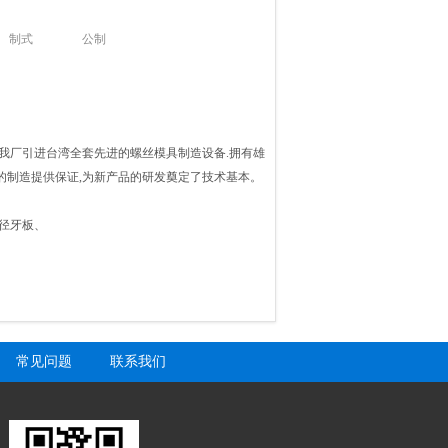
制式
公制
我厂引进台湾全套先进的螺丝模具制造设备.拥有雄
的制造提供保证,为新产品的研发奠定了技术基本。
径牙板、
常见问题
联系我们