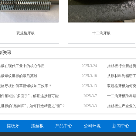
双规格牙板
十二沟牙板
新资讯
丝板在现代工业中的核心作用
2025-3-24
搓丝板行业新趋
丝板螺纹世界的幕后英雄
2025-3-18
从原材料到精密
规格牙板如何革新螺纹加工效率？
2025-3-13
双规格牙板如何
固件领域的“多面手”，解锁连接新可能
2025-3-7
十二沟牙板跨界融
纹世界的“雕刻师”，如何打造精密之“齿”？
2025-3-3
搓丝板生产企业
搓板牙
搓丝板
产品中心
公司环境
新闻中心