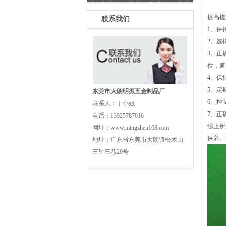
提高搓
联系我们
1、保
2、选
3、正
位，避
4、保
5、定
东莞市大朗明振五金制品厂
6、控
联系人：
丁小姐
7、正
电话：
13925787016
综上所
网址：
www.mingzhen168.com
保养、
地址：
广东省东莞市大朗镇松木山
三星三巷20号