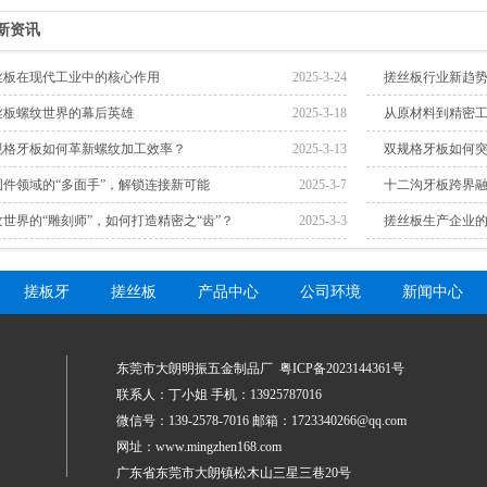
新资讯
丝板在现代工业中的核心作用
2025-3-24
搓丝板行业新趋
丝板螺纹世界的幕后英雄
2025-3-18
从原材料到精密
规格牙板如何革新螺纹加工效率？
2025-3-13
双规格牙板如何
固件领域的“多面手”，解锁连接新可能
2025-3-7
十二沟牙板跨界融
纹世界的“雕刻师”，如何打造精密之“齿”？
2025-3-3
搓丝板生产企业
搓板牙
搓丝板
产品中心
公司环境
新闻中心
东莞市大朗明振五金制品厂
粤ICP备2023144361号
联系人：丁小姐 手机：13925787016
微信号：139-2578-7016 邮箱：1723340266@qq.com
网址：www.mingzhen168.com
广东省东莞市大朗镇松木山三星三巷20号