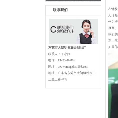
在螺纹
联系我们
无论是
作为搓
度高、
我们的
造、航
如果你
东莞市大朗明振五金制品厂
联系人：
丁小姐
电话：
13925787016
网址：
www.mingzhen168.com
地址：
广东省东莞市大朗镇松木山
三星三巷20号