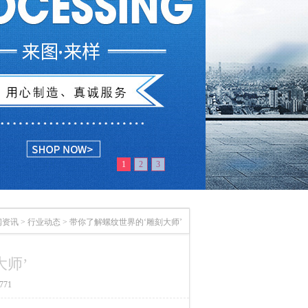
1
2
3
闻资讯
>
行业动态
>
带你了解螺纹世界的‘雕刻大师’
师’
71