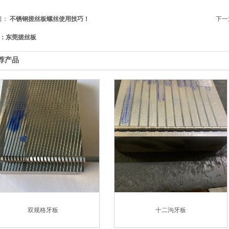
篇：
不锈钢搓丝板螺丝使用技巧！
下一
：东莞搓丝板
荐产品
双规格牙板
十二沟牙板