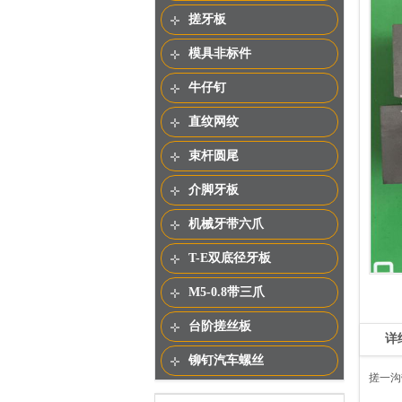
搓牙板
模具非标件
牛仔钉
直纹网纹
束杆圆尾
介脚牙板
机械牙带六爪
T-E双底径牙板
M5-0.8带三爪
台阶搓丝板
详
铆钉汽车螺丝
搓一沟