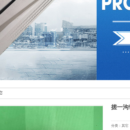
它
搓一沟
分类：其它