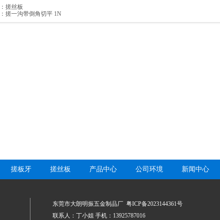
：
搓丝板
：
搓一沟带倒角切平 1N
搓板牙
搓丝板
产品中心
公司环境
新闻中心
东莞市大朗明振五金制品厂
粤ICP备2023144361号
联系人：丁小姐 手机：13925787016