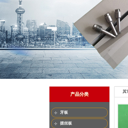
其
产品分类
牙板
搓丝板