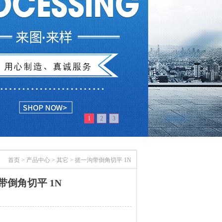
1
2
3
首页
>
产品中心
>
其它
>
搓一沟带倒角切平 1N
带倒角切平 1N