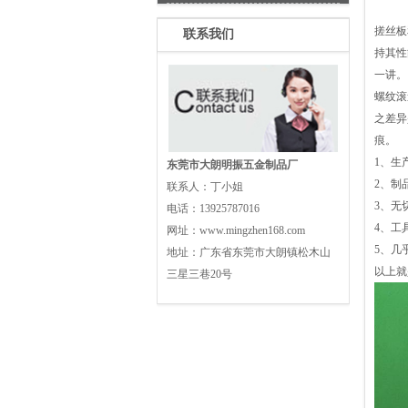
搓丝板
联系我们
持其性
一讲。
螺纹滚
之差异
痕。
1、生
东莞市大朗明振五金制品厂
2、制
联系人：
丁小姐
3、无
电话：
13925787016
4、工
网址：
www.mingzhen168.com
5、几
地址：
广东省东莞市大朗镇松木山
以上就
三星三巷20号