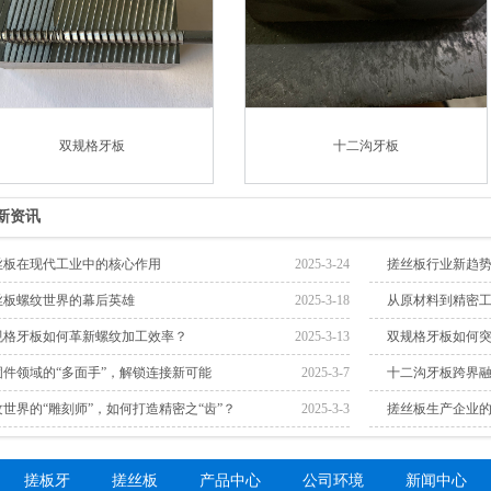
双规格牙板
十二沟牙板
新资讯
丝板在现代工业中的核心作用
2025-3-24
搓丝板行业新趋
丝板螺纹世界的幕后英雄
2025-3-18
从原材料到精密
规格牙板如何革新螺纹加工效率？
2025-3-13
双规格牙板如何
固件领域的“多面手”，解锁连接新可能
2025-3-7
十二沟牙板跨界融
纹世界的“雕刻师”，如何打造精密之“齿”？
2025-3-3
搓丝板生产企业
搓板牙
搓丝板
产品中心
公司环境
新闻中心