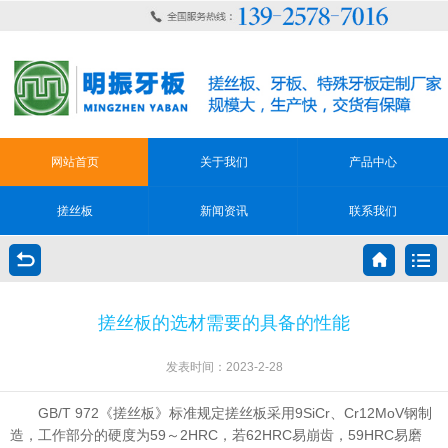
网站首页
关于我们
产品中心
搓丝板
新闻资讯
联系我们
搓丝板的选材需要的具备的性能
发表时间：2023-2-28
GB/T 972《搓丝板》标准规定搓丝板采用9SiCr、Cr12MoV钢制
造，工作部分的硬度为59～2HRC，若62HRC易崩齿，59HRC易磨