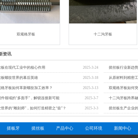
双规格牙板
十二沟牙板
新资讯
丝板在现代工业中的核心作用
2025-3-24
搓丝板行业新趋
丝板螺纹世界的幕后英雄
2025-3-18
从原材料到精密
规格牙板如何革新螺纹加工效率？
2025-3-13
双规格牙板如何
固件领域的“多面手”，解锁连接新可能
2025-3-7
十二沟牙板跨界融
纹世界的“雕刻师”，如何打造精密之“齿”？
2025-3-3
搓丝板生产企业
搓板牙
搓丝板
产品中心
公司环境
新闻中心