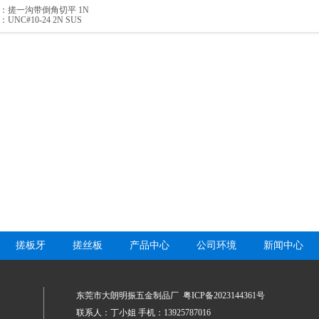
：
搓一沟带倒角切平 1N
：
UNC#10-24 2N SUS
搓板牙
搓丝板
产品中心
公司环境
新闻中心
东莞市大朗明振五金制品厂
粤ICP备2023144361号
联系人：丁小姐 手机：13925787016