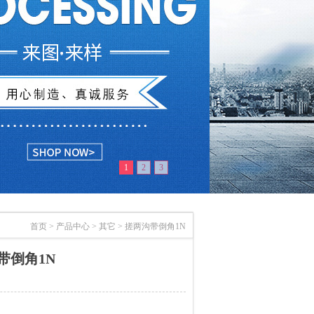
1
2
3
首页
>
产品中心
>
其它
>
搓两沟带倒角1N
带倒角1N