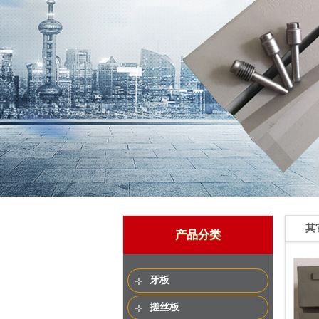
其
产品分类
牙板
搓丝板