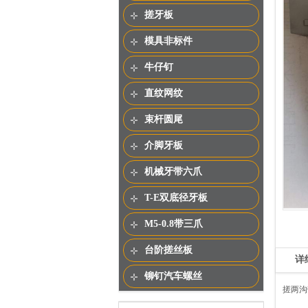
搓牙板
模具非标件
牛仔钉
直纹网纹
束杆圆尾
介脚牙板
机械牙带六爪
T-E双底径牙板
M5-0.8带三爪
台阶搓丝板
详
铆钉汽车螺丝
搓两沟