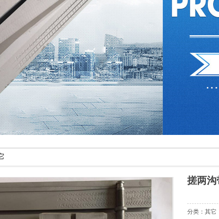
它
搓两沟
分类：其它