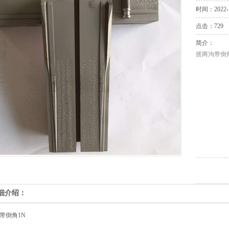
时间：2022-1
点击：729
简介：
搓两沟带倒
细介绍：
带倒角1N