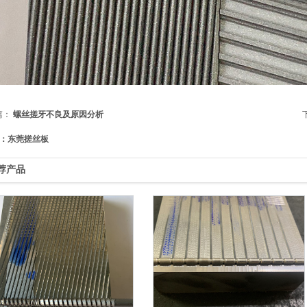
篇：
螺丝搓牙不良及原因分析
：东莞搓丝板
荐产品