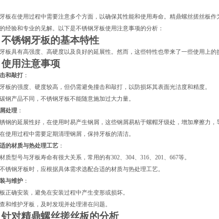
牙板在使用过程中需要注意多个方面，以确保其性能和使用寿命。精鼎螺丝搓丝板作
的经验和专业的见解。以下是不锈钢牙板使用注意事项的分析：
、不锈钢牙板的基本特性
牙板具有高强度、高硬度以及良好的延展性。然而，这些特性也带来了一些使用上的
、使用注意事项
击和敲打
：
牙板的强度、硬度较高，但仍需避免撞击和敲打，以防损坏其表面光洁度和精度。
碳钢产品不同，不锈钢牙板不能随意施加过大力量。
屑处理
：
锈钢的延展性好，在使用时易产生钢屑，这些钢屑易粘于螺帽牙级处，增加摩擦力，
在使用过程中需要定期清理钢屑，保持牙板的清洁。
适的材质与热处理工艺
：
材质型号与牙板寿命有很大关系，常用的有302、304、316、201、667等。
不锈钢牙板时，应根据具体需求选配合适的材质与热处理工艺。
装与维护
：
板正确安装，避免在安装过程中产生变形或损坏。
查和维护牙板，及时发现并处理潜在问题。
、针对精鼎螺丝搓丝板的分析