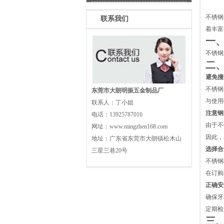
不锈钢
联系我们
着丰富
一
不锈钢
二
避免撞
不锈钢
东莞市大朗明振五金制品厂
与使用
联系人：
丁小姐
注意钢
电话：
13925787016
由于不
网址：
www.mingzhen168.com
因此，
地址：
广东省东莞市大朗镇松木山
选择合
三星三巷20号
不锈钢
在订购
正确安
确保牙
定期检
三