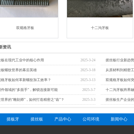
双规格牙板
十二沟牙板
新资讯
丝板在现代工业中的核心作用
2025-3-24
搓丝板行业新趋
丝板螺纹世界的幕后英雄
2025-3-18
从原材料到精密
规格牙板如何革新螺纹加工效率？
2025-3-13
双规格牙板如何
固件领域的“多面手”，解锁连接新可能
2025-3-7
十二沟牙板跨界融
纹世界的“雕刻师”，如何打造精密之“齿”？
2025-3-3
搓丝板生产企业
搓板牙
搓丝板
产品中心
公司环境
新闻中心