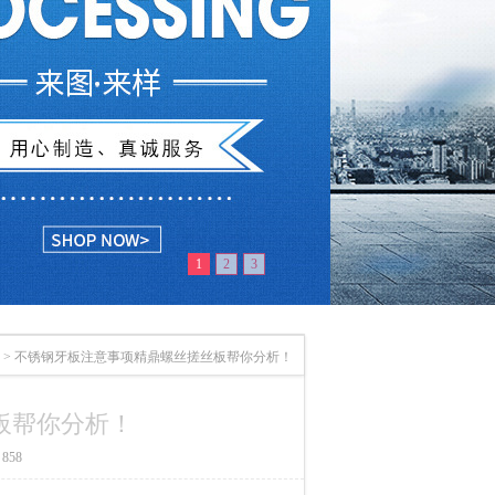
1
2
3
>
不锈钢牙板注意事项精鼎螺丝搓丝板帮你分析！
板帮你分析！
858