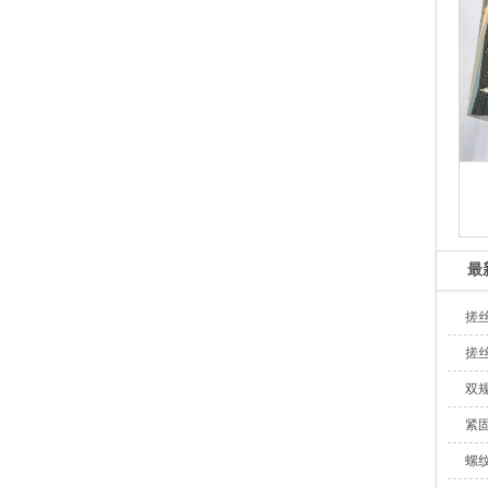
最
搓
搓
双
紧
螺