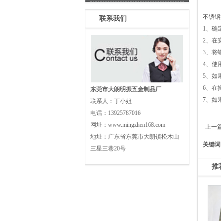
不锈钢
联系我们
1、确
2、在
3、将
4、使
5、如
6、在
东莞市大朗明振五金制品厂
7、如
联系人：
丁小姐
电话：
13925787016
网址：
www.mingzhen168.com
上一
地址：
广东省东莞市大朗镇松木山
关键词
三星三巷20号
推