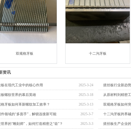
双规格牙板
十二沟牙板
新资讯
丝板在现代工业中的核心作用
2025-3-24
搓丝板行业新趋
丝板螺纹世界的幕后英雄
2025-3-18
从原材料到精密
规格牙板如何革新螺纹加工效率？
2025-3-13
双规格牙板如何
固件领域的“多面手”，解锁连接新可能
2025-3-7
十二沟牙板跨界融
纹世界的“雕刻师”，如何打造精密之“齿”？
2025-3-3
搓丝板生产企业