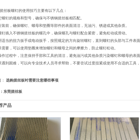
搓丝板螺钉的使用技巧主要有以下几点：
定螺钉的规格和型号，确保与不锈钢搓丝板相匹配。
安装前，确保螺钉、螺母和垫圈等部件的表面清洁，无油污、锈迹或其他杂质。
螺钉插入不锈钢搓丝板的螺孔中，确保螺孔与螺钉配合紧密，避免松动或滑动。
用适当的扭力扳手或电动扳手，按照规定的方向旋转螺钉，直到螺钉的头部与工件表
果需要，可以使用垫圈来增加螺钉和螺母之间的摩擦力，防止螺钉松动。
操作过程中，注意保持手部和工具的清洁，避免油污或其他杂质污染螺钉和螺母的表
果遇到困难，可以向专业技术人员寻求帮助，不要尝试过度扭紧或使用不合适的工具
篇：
选购搓丝板时需要注意哪些事项
：东莞搓丝板
荐产品